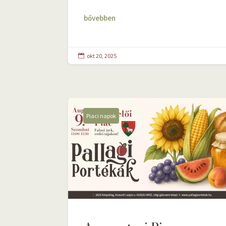
bővebben
okt 20, 2025

Piaci napok