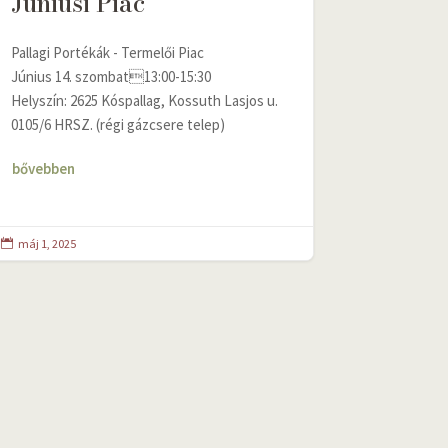
Júniusi Piac
Pallagi Portékák - Termelői Piac
Június 14. szombat13:00-15:30
Helyszín: 2625 Kóspallag, Kossuth Lasjos u.
0105/6 HRSZ. (régi gázcsere telep)
bővebben
máj 1, 2025
