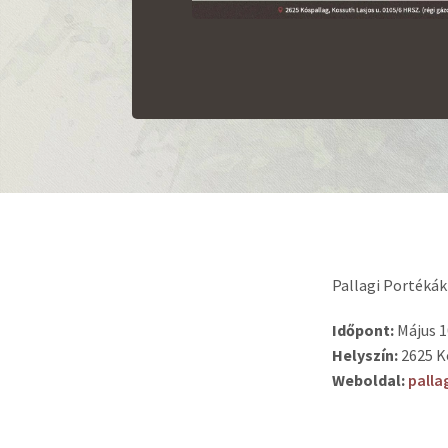
Pallagi Portékák
Időpont:
Május 1
Helyszín:
2625 Kó
Weboldal:
palla