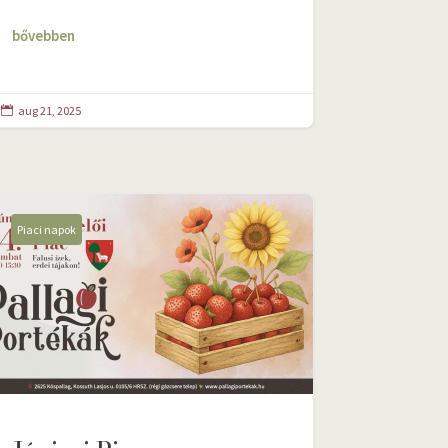
bővebben
aug 21, 2025

Piaci napok