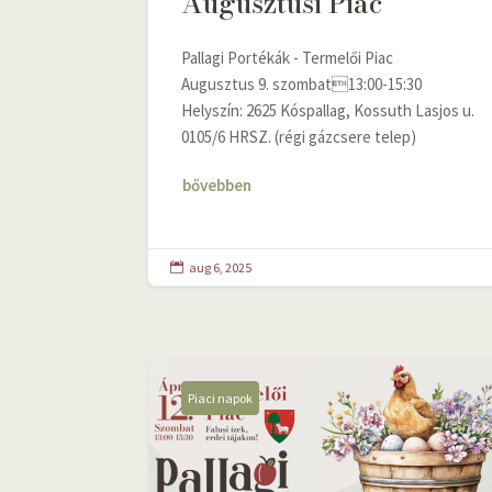
Augusztusi Piac
Pallagi Portékák - Termelői Piac
Augusztus 9. szombat13:00-15:30
Helyszín: 2625 Kóspallag, Kossuth Lasjos u.
0105/6 HRSZ. (régi gázcsere telep)
bővebben
aug 6, 2025

Piaci napok