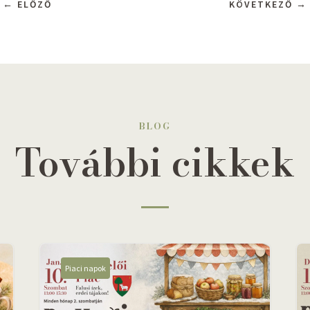
←
ELŐZŐ
KÖVETKEZŐ
→
BLOG
További cikkek
Piaci napok