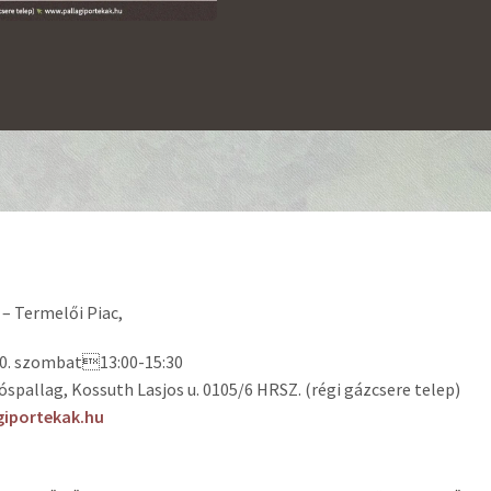
 – Termelői Piac,
0. szombat13:00-15:30
spallag, Kossuth Lasjos u. 0105/6 HRSZ. (régi gázcsere telep)
giportekak.hu