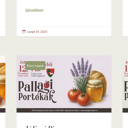
bővebben
szept 14, 2025

Piaci napok