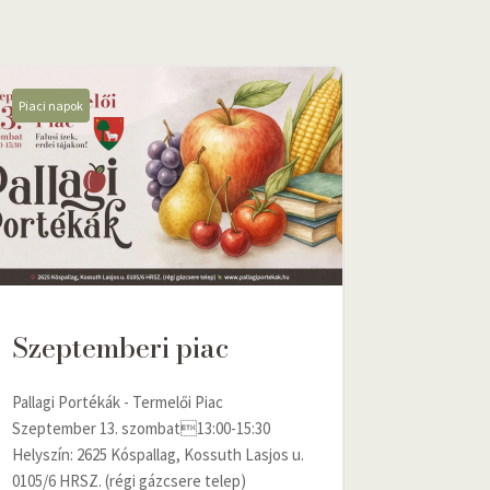
Piaci napok
Szeptemberi piac
Pallagi Portékák - Termelői Piac
Szeptember 13. szombat13:00-15:30
Helyszín: 2625 Kóspallag, Kossuth Lasjos u.
0105/6 HRSZ. (régi gázcsere telep)