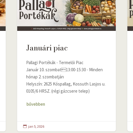
Januári piac
Pallagi Portékák - Termelői Piac
Január 10. szombat13:00-15:30 - Minden
hónap 2. szombatján
Helyszín: 2625 Kóspallag, Kossuth Lasjos u.
0105/6 HRSZ. (régi gázcsere telep)
bővebben
jan 5, 2026
