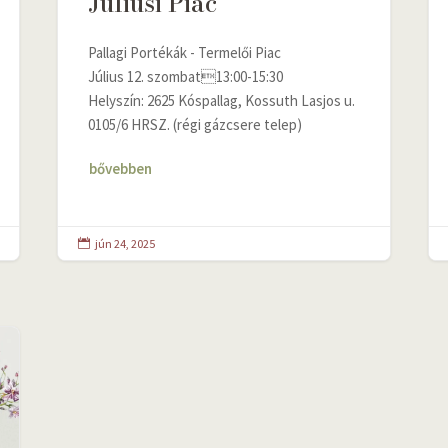
Júliusi Piac
Pallagi Portékák - Termelői Piac
Július 12. szombat13:00-15:30
Helyszín: 2625 Kóspallag, Kossuth Lasjos u.
0105/6 HRSZ. (régi gázcsere telep)
bővebben
jún 24, 2025
