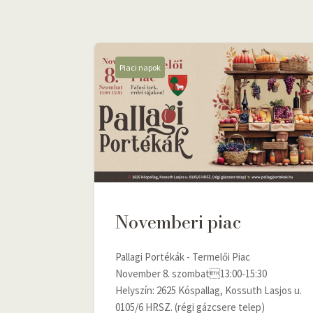
Piaci napok
Novemberi piac
Pallagi Portékák - Termelői Piac
November 8. szombat13:00-15:30
Helyszín: 2625 Kóspallag, Kossuth Lasjos u.
0105/6 HRSZ. (régi gázcsere telep)