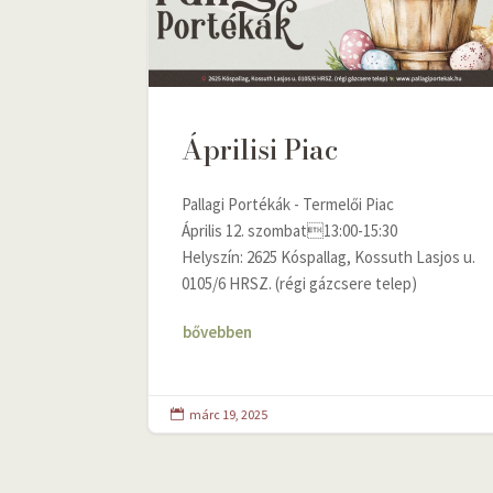
Áprilisi Piac
Pallagi Portékák - Termelői Piac
Április 12. szombat13:00-15:30
Helyszín: 2625 Kóspallag, Kossuth Lasjos u.
0105/6 HRSZ. (régi gázcsere telep)
bővebben
márc 19, 2025
