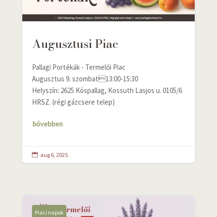
Augusztusi Piac
Pallagi Portékák - Termelői Piac
Augusztus 9. szombat13:00-15:30
Helyszín: 2625 Kóspallag, Kossuth Lasjos u. 0105/6
HRSZ. (régi gázcsere telep)
bővebben
aug 6, 2025

Piaci napok