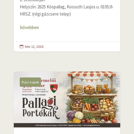
Helyszín: 2625 Kóspallag, Kossuth Lasjos u. 0105/6
HRSZ. (régi gázcsere telep)
bővebben
febr 12, 2026

Piaci napok