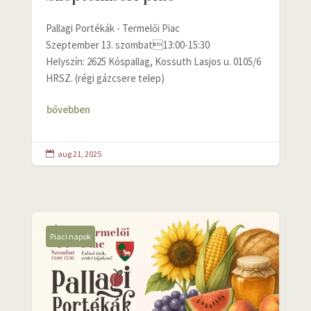
Pallagi Portékák - Termelői Piac
Szeptember 13. szombat13:00-15:30
Helyszín: 2625 Kóspallag, Kossuth Lasjos u. 0105/6
HRSZ. (régi gázcsere telep)
bővebben
aug 21, 2025

Piaci napok