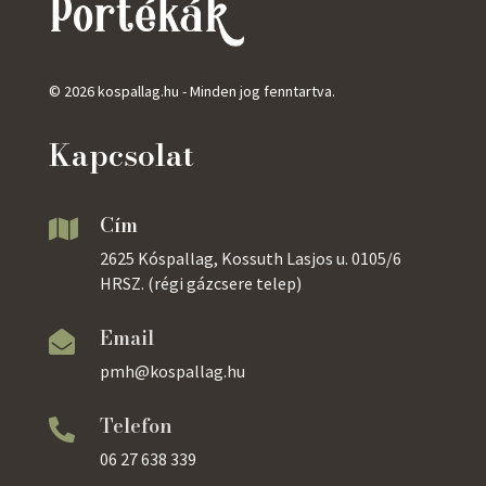
© 2026 kospallag.hu - Minden jog fenntartva.
Kapcsolat
Cím

2625 Kóspallag, Kossuth Lasjos u. 0105/6
HRSZ. (régi gázcsere telep)
Email

pmh@kospallag.hu
Telefon

06 27 638 339