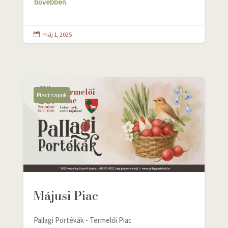
bővebben
máj 1, 2025

Piaci napok
Májusi Piac
Pallagi Portékák - Termelői Piac