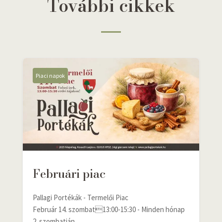
További cikkek
Piaci napok
Februári piac
Pallagi Portékák - Termelői Piac
Február 14. szombat13:00-15:30 - Minden hónap
2. szombatján