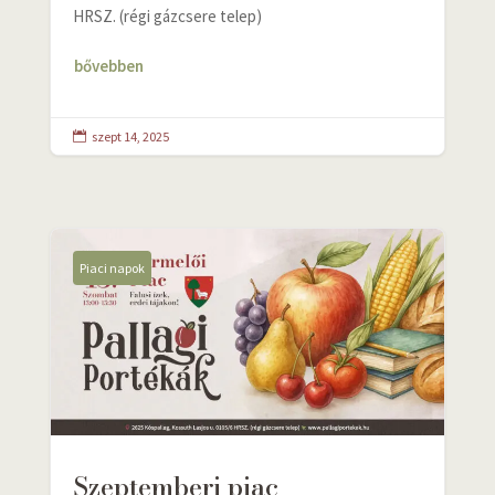
HRSZ. (régi gázcsere telep)
bővebben
szept 14, 2025

Piaci napok
Szeptemberi piac