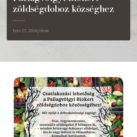
zöldségdoboz községhez
febr 27, 2024
|
Hírek