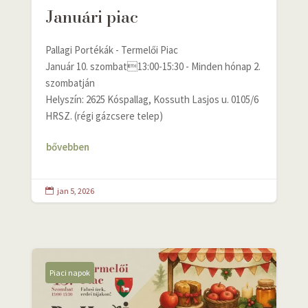
Januári piac
Pallagi Portékák - Termelői Piac
Január 10. szombat13:00-15:30 - Minden hónap 2.
szombatján
Helyszín: 2625 Kóspallag, Kossuth Lasjos u. 0105/6
HRSZ. (régi gázcsere telep)
bővebben
jan 5, 2026

Piaci napok