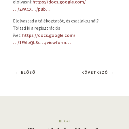
elolvasni:
https://docs.google.com/
…/2PACX…/pub…
Elolvastad a tájékoztatót, és csatlakoznál?
Töltsd ki a regisztrációs
ívet:
https://docs.google.com/
…/1FAIpQLSc…/viewform…
←
ELŐZŐ
KÖVETKEZŐ
→
BLOG