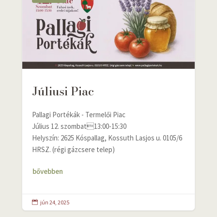
Júliusi Piac
Pallagi Portékák - Termelői Piac
Július 12. szombat13:00-15:30
Helyszín: 2625 Kóspallag, Kossuth Lasjos u. 0105/6
HRSZ. (régi gázcsere telep)
bővebben
jún 24, 2025
