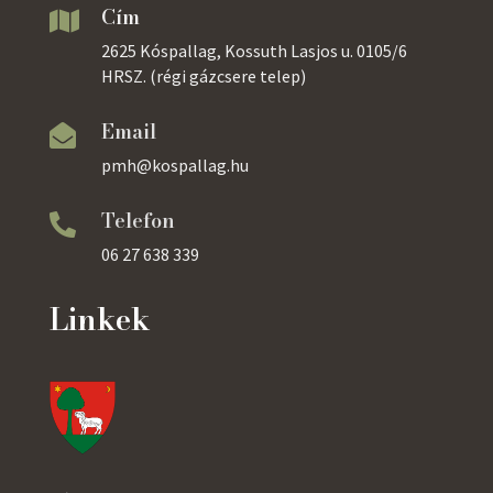
Cím

2625 Kóspallag, Kossuth Lasjos u. 0105/6
HRSZ. (régi gázcsere telep)
Email

pmh@kospallag.hu
Telefon

06 27 638 339
Linkek