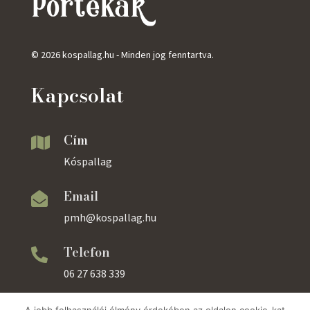
© 2026 kospallag.hu - Minden jog fenntartva.
Kapcsolat
Cím

Kóspallag
Email

pmh@kospallag.hu
Telefon

06 27 638 339