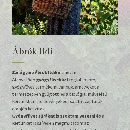
Ábrók Ildi
Szilágyiné Ábrók Ildikó
a nevem.
Alapvetően
gyógyfüvekkel
foglalkozom,
gyógyfüves termékeim vannak, amelyeket a
természetben gyűjtött és a biológiai művelésű
kertünkben élő növényekből saját receptúrák
alapján készítek.
Gyógyfüves túrákat is szoktam vezetni és
a
kertünket is szívesen megmutatom az