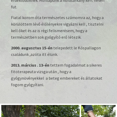
érdeklődőknek. Honlapunk a holdsárkány kert néven
fut.
Fiatal korom óta természetes számomra az, hogy a
körülöttem lévő élőlényekre vigyázni kell , tisztelni
kell őket és az is régi felismerésem, hogy a
természetben sok gyógyító erő létezik.
2000. augusztus 15-én
telepedett le Kóspallagon
családunk ,azóta itt élünk.
2013. március . 13-én
tettem fogadalmat a sikeres
fitoterapeuta vizsga után , hogy a
gyógynövényekkel a beteg embereket és állatokat
fogom gyógyítani.